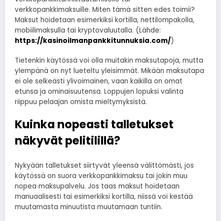
verkkopankkimaksuille. Miten tämä sitten edes toimii?
Maksut hoidetaan esimerkiksi kortilla, nettilompakolla,
mobiilimaksulla tai kryptovaluutalla. (Lähde:
https://kasinoilmanpankkitunnuksia.com/
)
Tietenkin käytössä voi olla muitakin maksutapoja, mutta
ylempänä on nyt lueteltu yleisimmät. Mikään maksutapa
ei ole selkeästi ylivoimainen, vaan kaikilla on omat
etunsa ja ominaisuutensa. Loppujen lopuksi valinta
riippuu pelaajan omista mieltymyksistä.
Kuinka nopeasti talletukset
näkyvät pelitilillä?
Nykyään talletukset siirtyvät yleensä välittömästi, jos
käytössä on suora verkkopankkimaksu tai jokin muu
nopea maksupalvelu. Jos taas maksut hoidetaan
manuaalisesti tai esimerkiksi kortilla, niissä voi kestää
muutamasta minuutista muutamaan tuntiin.