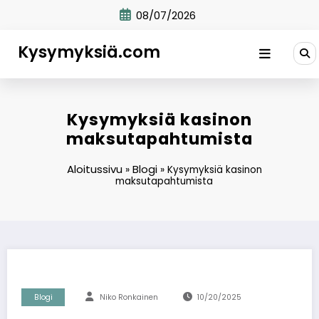
Skip
08/07/2026
to
content
Kysymyksiä.com
Kysymyksiä kasinon
maksutapahtumista
Aloitussivu
Blogi
»
»
Kysymyksiä kasinon
maksutapahtumista
Blogi
Niko Ronkainen
10/20/2025