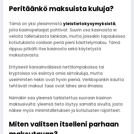
Peritäänkö maksuista kuluja?
Tämä on yksi yleisimmistä
yleistietokysymyksistä
,
joita kasinopelaajat pohtivat. Suurin osa kasinoista ei
veloita talletuksista lainkaan, mutta joissakin tapauksissa
kotiutuksista voidaan periä pieni käsittelymaksu. Tämä
riippuu pitkälti itse kasinosta sekä käytetystä
maksutavasta.
Erityisesti kansainvälisissä nettilompakoissa tai
kryptoissa voi esiintyä omia siirtokuluja, mutta
useimmiten nekin ovat hyvin pieniä. Verkkopankin kautta
tehtävät maksut taas ovat lähes aina ilmaisia.
Nämäkin saa yleensä tarkistettua suoraan kasinon
maksusivulta: yleensä tieto löytyy samalta sivulta, josta
näkee myös minimitalletuksen ja kotiutusten rajoitteet.
Miten valitsen itselleni parhaan