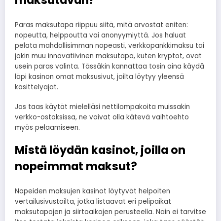
maksutavan?
Paras maksutapa riippuu siitä, mitä arvostat eniten:
nopeutta, helppoutta vai anonyymiyttä. Jos haluat
pelata mahdollisimman nopeasti, verkkopankkimaksu tai
jokin muu innovatiivinen maksutapa, kuten kryptot, ovat
usein paras valinta. Tässäkin kannattaa tosin aina käydä
läpi kasinon omat maksusivut, joilta löytyy yleensä
käsittelyajat.
Jos taas käytät mielelläsi nettilompakoita muissakin
verkko-ostoksissa, ne voivat olla kätevä vaihtoehto
myös pelaamiseen.
Mistä löydän kasinot, joilla on
nopeimmat maksut?
Nopeiden maksujen kasinot löytyvät helpoiten
vertailusivustoilta, jotka listaavat eri pelipaikat
maksutapojen ja siirtoaikojen perusteella. Näin ei tarvitse