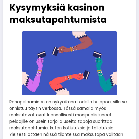
Kysymyksiä kasinon
maksutapahtumista
Rahapelaaminen on nykyaikana todella helppoa, sillä se
onnistuu täysin verkossa. Tässä samalla myös
maksutavat ovat luonnollisesti monipuolistuneet:
pelaajille on usein tarjolla useita tapoja suorittaa
maksutapahtumia, kuten kotiutuksia ja talletuksia.
Yleisesti ottaen näissä tilanteissa maksutapa valitaan