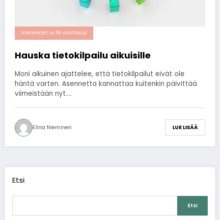
KYSYMYKSET YLI 18-VUOTIAILLE
Hauska tietokilpailu aikuisille
Moni aikuinen ajattelee, että tietokilpailut eivät ole
häntä varten. Asennetta kannattaa kuitenkin päivittää
viimeistään nyt.…
Elina Nieminen
LUE LISÄÄ
Etsi
Etsi