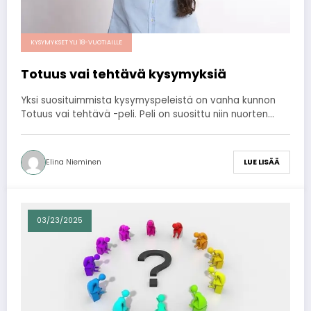
KYSYMYKSET YLI 18-VUOTIAILLE
Totuus vai tehtävä kysymyksiä
Yksi suosituimmista kysymyspeleistä on vanha kunnon
Totuus vai tehtävä -peli. Peli on suosittu niin nuorten…
Elina Nieminen
LUE LISÄÄ
03/23/2025