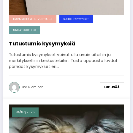
KYSYMYKSET YLI 18-VUOTIAILLE
SUHDE KYSYMYKSET
UNCATEGORIZED
Tutustumis kysymyksiä
Tutustumis kysymykset voivat olla avain aitoihin ja
merkityksellisiin keskusteluihin. Tästä oppaasta löydät
parhaat kysymykset eri…
Elina Nieminen
LUE LISÄÄ
04/07/2025