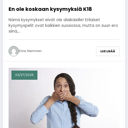
En ole koskaan kysymyksiä K18
Nämä kysymykset eivät ole alaikäisille! Erilaiset
kysymyspelit ovat kaikkien suosiossa, mutta on suuri ero
siinä,…
Elina Nieminen
LUE LISÄÄ
03/27/2025