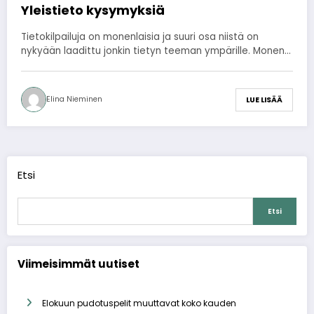
Yleistieto kysymyksiä
Tietokilpailuja on monenlaisia ja suuri osa niistä on
nykyään laadittu jonkin tietyn teeman ympärille. Monen…
Elina Nieminen
LUE LISÄÄ
Etsi
Etsi
Viimeisimmät uutiset
Elokuun pudotuspelit muuttavat koko kauden