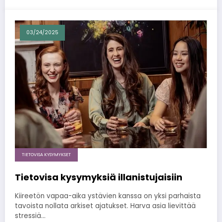
03/24/2025
TIETOVISA KYSYMYKSET
Tietovisa kysymyksiä illanistujaisiin
Kiireetön vapaa-aika ystävien kanssa on yksi parhaista
tavoista nollata arkiset ajatukset. Harva asia lievittää
stressiä…