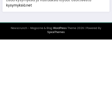
Lisää kysymyksiä ja vastauksia löydät osoitteesta
kysymyksiä.net
Newscrunch - Magazine & Blog
WordPress
Theme 2026 | Powered By
SpiceThemes