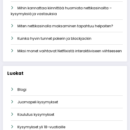
Mihin kannattaa kiinnittää huomiota nettikasinoilta –
kysymyksiä ja vastauksia
Miten nettikasinolla maksaminen tapahtuu helpoiten?
Kuinka hyvin tunnet pokerin ja blackjackin
Miksi monet vaihtavat Netflixistä interaktiiviseen viihteeseen
Luokat
Blogi
Juomapeli kysymykset
Koulutus kysymykset
Kysymykset yli 18-vuotiaille