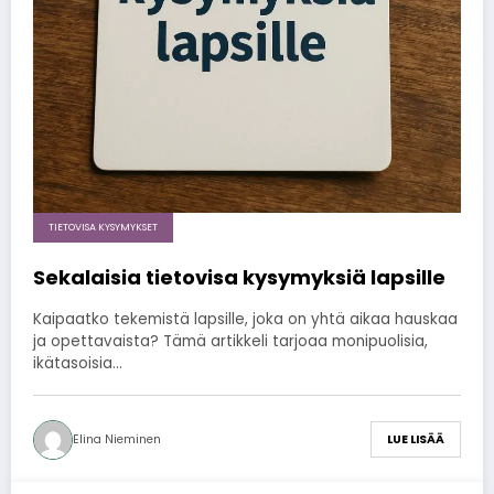
TIETOVISA KYSYMYKSET
Sekalaisia tietovisa kysymyksiä lapsille
Kaipaatko tekemistä lapsille, joka on yhtä aikaa hauskaa
ja opettavaista? Tämä artikkeli tarjoaa monipuolisia,
ikätasoisia…
Elina Nieminen
LUE LISÄÄ