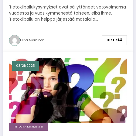
Tietokilpailukysymykset ovat säilyttäneet vetovoimansa
vuodesta ja vuosikymmenestä toiseen, eikä ihme.
Tietokilpailu on helppo järjestää matalalla…
Elina Nieminen
LUE LISÄÄ
03/21/2025
TIETOVISA KYSYMYKSET