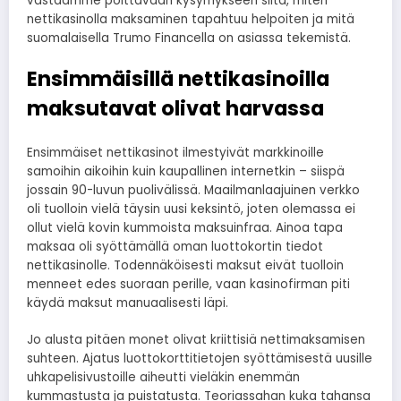
vastaamme polttavaan kysymykseen siitä, miten
nettikasinolla maksaminen tapahtuu helpoiten ja mitä
suomalaisella Trumo Financella on asiassa tekemistä.
Ensimmäisillä nettikasinoilla
maksutavat olivat harvassa
Ensimmäiset nettikasinot ilmestyivät markkinoille
samoihin aikoihin kuin kaupallinen internetkin – siispä
jossain 90-luvun puolivälissä. Maailmanlaajuinen verkko
oli tuolloin vielä täysin uusi keksintö, joten olemassa ei
ollut vielä kovin kummoista maksuinfraa. Ainoa tapa
maksaa oli syöttämällä oman luottokortin tiedot
nettikasinolle. Todennäköisesti maksut eivät tuolloin
menneet edes suoraan perille, vaan kasinofirman piti
käydä maksut manuaalisesti läpi.
Jo alusta pitäen monet olivat kriittisiä nettimaksamisen
suhteen. Ajatus luottokorttitietojen syöttämisestä uusille
uhkapelisivustoille aiheutti vieläkin enemmän
kummastusta ja puistatusta. Teoriassahan kuka tahansa