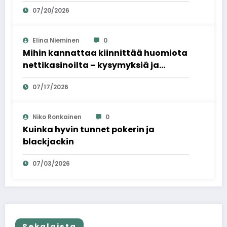
07/20/2026
Elina Nieminen
0
Mihin kannattaa kiinnittää huomiota
nettikasinoilta – kysymyksiä ja
vastauksia
07/17/2026
Niko Ronkainen
0
Kuinka hyvin tunnet pokerin ja
blackjackin
07/03/2026
Sekalaista