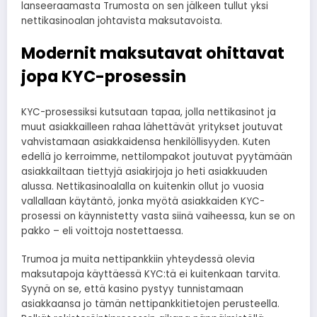
lanseeraamasta Trumosta on sen jälkeen tullut yksi
nettikasinoalan johtavista maksutavoista.
Modernit maksutavat ohittavat
jopa KYC-prosessin
KYC-prosessiksi kutsutaan tapaa, jolla nettikasinot ja
muut asiakkailleen rahaa lähettävät yritykset joutuvat
vahvistamaan asiakkaidensa henkilöllisyyden. Kuten
edellä jo kerroimme, nettilompakot joutuvat pyytämään
asiakkailtaan tiettyjä asiakirjoja jo heti asiakkuuden
alussa. Nettikasinoalalla on kuitenkin ollut jo vuosia
vallallaan käytäntö, jonka myötä asiakkaiden KYC-
prosessi on käynnistetty vasta siinä vaiheessa, kun se on
pakko – eli voittoja nostettaessa.
Trumoa ja muita nettipankkiin yhteydessä olevia
maksutapoja käyttäessä KYC:tä ei kuitenkaan tarvita.
Syynä on se, että kasino pystyy tunnistamaan
asiakkaansa jo tämän nettipankkitietojen perusteella.