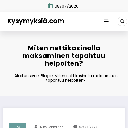
Skip
08/07/2026
to
content
Kysymyksiä.com
Miten nettikasinolla
maksaminen tapahtuu
helpoiten?
Aloitussivu
Blogi
»
»
Miten nettikasinolla maksaminen
tapahtuu helpoiten?
Blogi
Niko Ronkainen
07/03/2026