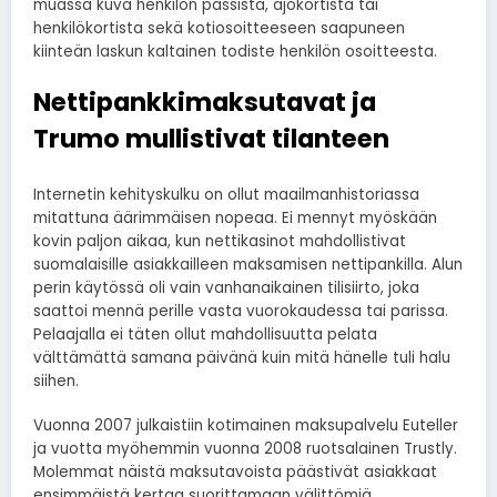
muassa kuva henkilön passista, ajokortista tai
henkilökortista sekä kotiosoitteeseen saapuneen
kiinteän laskun kaltainen todiste henkilön osoitteesta.
Nettipankkimaksutavat ja
Trumo mullistivat tilanteen
Internetin kehityskulku on ollut maailmanhistoriassa
mitattuna äärimmäisen nopeaa. Ei mennyt myöskään
kovin paljon aikaa, kun nettikasinot mahdollistivat
suomalaisille asiakkailleen maksamisen nettipankilla. Alun
perin käytössä oli vain vanhanaikainen tilisiirto, joka
saattoi mennä perille vasta vuorokaudessa tai parissa.
Pelaajalla ei täten ollut mahdollisuutta pelata
välttämättä samana päivänä kuin mitä hänelle tuli halu
siihen.
Vuonna 2007 julkaistiin kotimainen maksupalvelu Euteller
ja vuotta myöhemmin vuonna 2008 ruotsalainen Trustly.
Molemmat näistä maksutavoista päästivät asiakkaat
ensimmäistä kertaa suorittamaan välittömiä