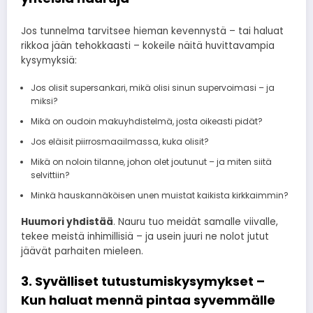
Jos tunnelma tarvitsee hieman kevennystä – tai haluat
rikkoa jään tehokkaasti – kokeile näitä huvittavampia
kysymyksiä:
Jos olisit supersankari, mikä olisi sinun supervoimasi – ja
miksi?
Mikä on oudoin makuyhdistelmä, josta oikeasti pidät?
Jos eläisit piirrosmaailmassa, kuka olisit?
Mikä on noloin tilanne, johon olet joutunut – ja miten siitä
selvittiin?
Minkä hauskannäköisen unen muistat kaikista kirkkaimmin?
Huumori yhdistää
. Nauru tuo meidät samalle viivalle,
tekee meistä inhimillisiä – ja usein juuri ne nolot jutut
jäävät parhaiten mieleen.
3. Syvälliset tutustumiskysymykset –
Kun haluat mennä pintaa syvemmälle