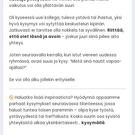
vaikutus voi olla yllättävän suuri.
Oli kyseessä uusi kollega, tuleva ystävä tai ihastus, yksi
hyvä kysymys voi sytyttää keskustelun kipinän.
Jatkuvasti ei tarvitse olla nokkela tai syvällinen.
Riittää,
että olet läsnä ja avoin
– joskus juuri siinä piilee aito
yhteys.
Joten seuraavalla kerralla, kun istut viereen uudessa
ryhmässä, avaa suusi ja kysy: “Mistä sinä nautit vapaa-
ajallasi?”
Se voi olla alku jollekin erityiselle.
Haluatko lisää inspiraatiota? Hyödynnä oppaamme
parhaat kysymykset seuraavassa tilanteessa, jossa
haluat tuntea toisen paremmin – olipa kyse työstä,
ystävyydestä tai treffailusta. Koska suurin osa syvistä
yhteyksistä alkaa yksinkertaisesti…
kysymällä
.