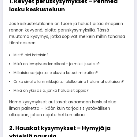
1. Kevyet peruskysymykset – Pehmeä
lasku keskusteluun
Jos keskustelutilanne on tuore ja haluat pitää ilmapiirin
rennon kevyenä, aloita peruskysymyksillä. Tässä
muutama kysymys, jotka sopivat melkein mihin tahansa
tilanteeseen:
Mistä olet kotoisin?
Mikä on lempivuodenaikasi – ja miksi juuri se?
Millaisia sarjoja tai elokuvia katsot mieluiten?
Onko sinulla lemmikkejä tai oletko aina halunnut sellaisen?
Mikä on yksi asia, jonka haluaisit oppia?
Nämä kysymykset auttavat avaamaan keskustelua
ilman painetta – ikään kuin tarjoaisit ystävällisen
olkapään, johon nojata hetken aikaa.
2. Hauskat kysymykset – Hymyjä ja
yhteisiä nauruja