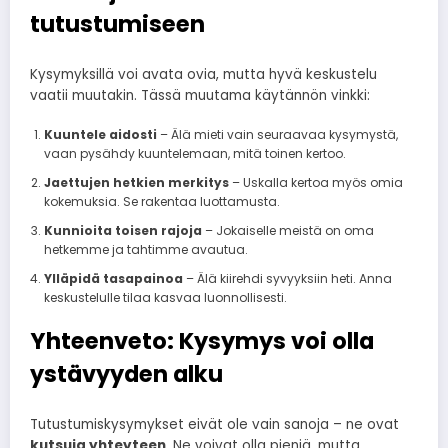
tutustumiseen
Kysymyksillä voi avata ovia, mutta hyvä keskustelu
vaatii muutakin. Tässä muutama käytännön vinkki:
Kuuntele aidosti
– Älä mieti vain seuraavaa kysymystä,
vaan pysähdy kuuntelemaan, mitä toinen kertoo.
Jaettujen hetkien merkitys
– Uskalla kertoa myös omia
kokemuksia. Se rakentaa luottamusta.
Kunnioita toisen rajoja
– Jokaiselle meistä on oma
hetkemme ja tahtimme avautua.
Ylläpidä tasapainoa
– Älä kiirehdi syvyyksiin heti. Anna
keskustelulle tilaa kasvaa luonnollisesti.
Yhteenveto: Kysymys voi olla
ystävyyden alku
Tutustumiskysymykset eivät ole vain sanoja – ne ovat
kutsuja yhteyteen
. Ne voivat olla pieniä, mutta