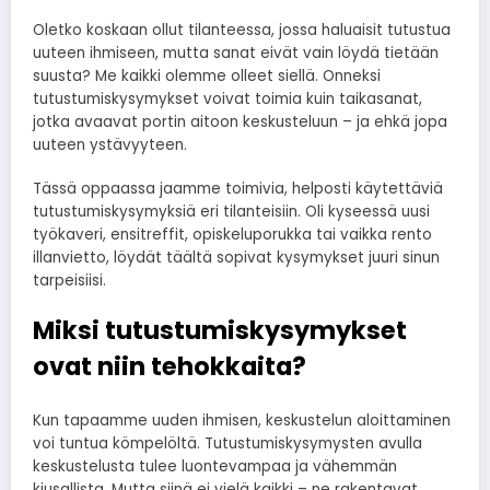
Oletko koskaan ollut tilanteessa, jossa haluaisit tutustua
uuteen ihmiseen, mutta sanat eivät vain löydä tietään
suusta? Me kaikki olemme olleet siellä. Onneksi
tutustumiskysymykset voivat toimia kuin taikasanat,
jotka avaavat portin aitoon keskusteluun – ja ehkä jopa
uuteen ystävyyteen.
Tässä oppaassa jaamme toimivia, helposti käytettäviä
tutustumiskysymyksiä eri tilanteisiin. Oli kyseessä uusi
työkaveri, ensitreffit, opiskeluporukka tai vaikka rento
illanvietto, löydät täältä sopivat kysymykset juuri sinun
tarpeisiisi.
Miksi tutustumiskysymykset
ovat niin tehokkaita?
Kun tapaamme uuden ihmisen, keskustelun aloittaminen
voi tuntua kömpelöltä. Tutustumiskysymysten avulla
keskustelusta tulee luontevampaa ja vähemmän
kiusallista. Mutta siinä ei vielä kaikki – ne rakentavat