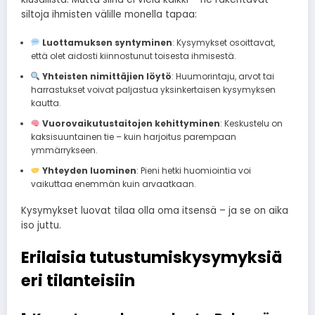
siltoja ihmisten välille monella tapaa:
Luottamuksen syntyminen
: Kysymykset osoittavat,
että olet aidosti kiinnostunut toisesta ihmisestä.
Yhteisten nimittäjien löytö
: Huumorintaju, arvot tai
harrastukset voivat paljastua yksinkertaisen kysymyksen
kautta.
Vuorovaikutustaitojen kehittyminen
: Keskustelu on
kaksisuuntainen tie – kuin harjoitus parempaan
ymmärrykseen.
Yhteyden luominen
: Pieni hetki huomiointia voi
vaikuttaa enemmän kuin arvaatkaan.
Kysymykset luovat tilaa olla oma itsensä – ja se on aika
iso juttu.
Erilaisia tutustumiskysymyksiä
eri tilanteisiin