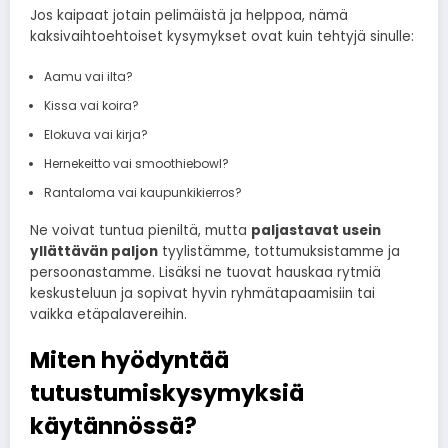
Jos kaipaat jotain pelimäistä ja helppoa, nämä
kaksivaihtoehtoiset kysymykset ovat kuin tehtyjä sinulle:
Aamu vai ilta?
Kissa vai koira?
Elokuva vai kirja?
Hernekeitto vai smoothiebowl?
Rantaloma vai kaupunkikierros?
Ne voivat tuntua pieniltä, mutta
paljastavat usein
yllättävän paljon
tyylistämme, tottumuksistamme ja
persoonastamme. Lisäksi ne tuovat hauskaa rytmiä
keskusteluun ja sopivat hyvin ryhmätapaamisiin tai
vaikka etäpalavereihin.
Miten hyödyntää
tutustumiskysymyksiä
käytännössä?