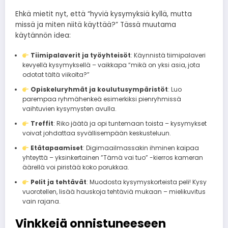
Ehkä mietit nyt, että “hyviä kysymyksiä kyllä, mutta
missä ja miten niitä käyttää?” Tässä muutama
käytännön idea:
Tiimipalaverit ja työyhteisöt
: Käynnistä tiimipalaveri
kevyellä kysymyksellä – vaikkapa “mikä on yksi asia, jota
odotat tältä viikolta?”
Opiskeluryhmät ja koulutusympäristöt
: Luo
parempaa ryhmähenkeä esimerkiksi pienryhmissä
vaihtuvien kysymysten avulla.
Treffit
: Riko jäätä ja opi tuntemaan toista – kysymykset
voivat johdattaa syvällisempään keskusteluun.
Etätapaamiset
: Digimaailmassakin ihminen kaipaa
yhteyttä – yksinkertainen ”Tämä vai tuo” -kierros kameran
äärellä voi piristää koko porukkaa.
Pelit ja tehtävät
: Muodosta kysymyskorteista peli! Kysy
vuorotellen, lisää hauskoja tehtäviä mukaan – mielikuvitus
vain rajana.
Vinkkejä onnistuneeseen