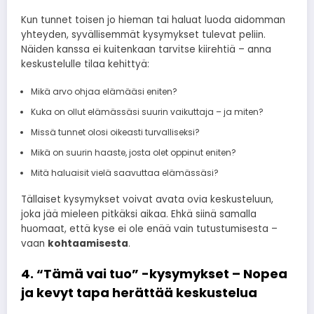
Kun tunnet toisen jo hieman tai haluat luoda aidomman
yhteyden, syvällisemmät kysymykset tulevat peliin.
Näiden kanssa ei kuitenkaan tarvitse kiirehtiä – anna
keskustelulle tilaa kehittyä:
Mikä arvo ohjaa elämääsi eniten?
Kuka on ollut elämässäsi suurin vaikuttaja – ja miten?
Missä tunnet olosi oikeasti turvalliseksi?
Mikä on suurin haaste, josta olet oppinut eniten?
Mitä haluaisit vielä saavuttaa elämässäsi?
Tällaiset kysymykset voivat avata ovia keskusteluun,
joka jää mieleen pitkäksi aikaa. Ehkä siinä samalla
huomaat, että kyse ei ole enää vain tutustumisesta –
vaan
kohtaamisesta
.
4. “Tämä vai tuo” -kysymykset – Nopea
ja kevyt tapa herättää keskustelua