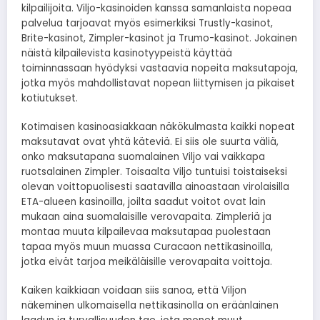
kilpailijoita. Viljo-kasinoiden kanssa samanlaista nopeaa
palvelua tarjoavat myös esimerkiksi Trustly-kasinot,
Brite-kasinot, Zimpler-kasinot ja Trumo-kasinot. Jokainen
näistä kilpailevista kasinotyypeistä käyttää
toiminnassaan hyödyksi vastaavia nopeita maksutapoja,
jotka myös mahdollistavat nopean liittymisen ja pikaiset
kotiutukset.
Kotimaisen kasinoasiakkaan näkökulmasta kaikki nopeat
maksutavat ovat yhtä käteviä. Ei siis ole suurta väliä,
onko maksutapana suomalainen Viljo vai vaikkapa
ruotsalainen Zimpler. Toisaalta Viljo tuntuisi toistaiseksi
olevan voittopuolisesti saatavilla ainoastaan virolaisilla
ETA-alueen kasinoilla, joilta saadut voitot ovat lain
mukaan aina suomalaisille verovapaita. Zimpleriä ja
montaa muuta kilpailevaa maksutapaa puolestaan
tapaa myös muun muassa Curacaon nettikasinoilla,
jotka eivät tarjoa meikäläisille verovapaita voittoja.
Kaiken kaikkiaan voidaan siis sanoa, että Viljon
näkeminen ulkomaisella nettikasinolla on eräänlainen