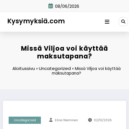
Skip
08/06/2026
to
content
Kysymyksiä.com
Missä Viljoa voi käyttää
maksutapana?
Aloitussivu
Uncategorized
»
»
Missä Viljoa voi käyttää
maksutapana?
Uncategorized
Elina Nieminen
02/10/2026