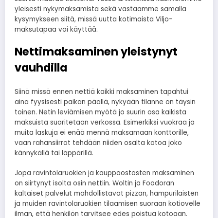
yleisesti nykymaksamista sekä vastaamme samalla
kysymykseen siitä, missä uutta kotimaista Viljo-
maksutapaa voi käyttää.
Nettimaksaminen yleistynyt
vauhdilla
Siinä missä ennen nettiä kaikki maksaminen tapahtui
aina fyysisesti paikan päällä, nykyään tilanne on täysin
toinen. Netin leviämisen myötä jo suurin osa kaikista
maksuista suoritetaan verkossa. Esimerkiksi vuokraa ja
muita laskuja ei enää mennä maksamaan konttorille,
vaan rahansiirrot tehdään niiden osalta kotoa joko
kännykällä tai läppärillä.
Jopa ravintolaruokien ja kauppaostosten maksaminen
on siirtynyt isolta osin nettiin. Woltin ja Foodoran
kaltaiset palvelut mahdollistavat pizzan, hampurilaisten
ja muiden ravintolaruokien tilaamisen suoraan kotiovelle
ilman, että henkilön tarvitsee edes poistua kotoaan.