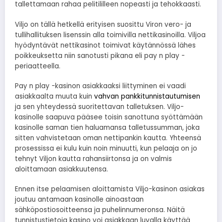
tallettamaan rahaa pelitililleen nopeasti ja tehokkaasti.
Viljo on tällä hetkellä erityisen suosittu Viron vero- ja
tullihallituksen lisenssin alla toimivilla nettikasinoilla. Viljoa
hyödyntävät nettikasinot toimivat käytännössä lähes
poikkeuksetta niin sanotusti pikana eli pay n play -
periaatteella.
Pay n play -kasinon asiakkaaksi liittyminen ei vaadi
asiakkaalta muuta kuin
vahvan pankkitunnistautumisen
ja sen yhteydessä suoritettavan talletuksen. Viljo-
kasinolle saapuva pääsee toisin sanottuna syöttämään
kasinolle saman tien haluamansa talletussumman, joka
sitten vahvistetaan oman nettipankin kautta. Yhteensä
prosessissa ei kulu kuin noin minuutti, kun pelaaja on jo
tehnyt Viljon kautta rahansiirtonsa ja on valmis
aloittamaan asiakkuutensa.
Ennen itse pelaamisen aloittamista Viljo-kasinon asiakas
joutuu antamaan kasinolle ainoastaan
sähköpostiosoitteensa ja puhelinnumeronsa. Näitä
tunnistustietoja kasino voi asiakkaan luvalla käyttää