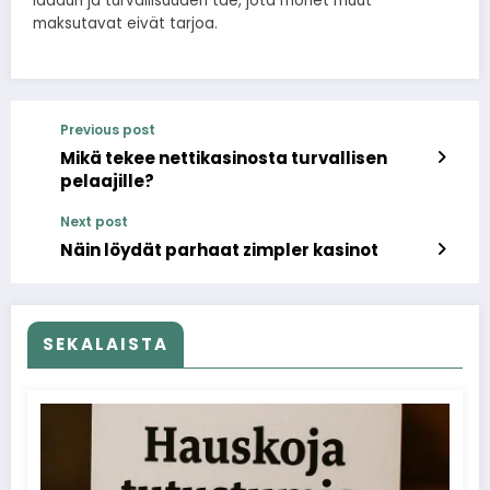
laadun ja turvallisuuden tae, jota monet muut
maksutavat eivät tarjoa.
Previous post
Mikä tekee nettikasinosta turvallisen
pelaajille?
Next post
Näin löydät parhaat zimpler kasinot
SEKALAISTA