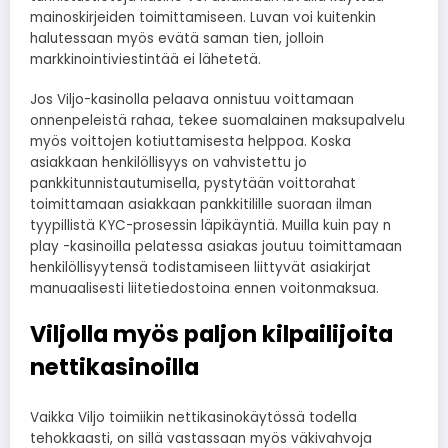
mainoskirjeiden toimittamiseen. Luvan voi kuitenkin
halutessaan myös evätä saman tien, jolloin
markkinointiviestintää ei lähetetä.
Jos Viljo-kasinolla pelaava onnistuu voittamaan
onnenpeleistä rahaa, tekee suomalainen maksupalvelu
myös voittojen kotiuttamisesta helppoa. Koska
asiakkaan henkilöllisyys on vahvistettu jo
pankkitunnistautumisella, pystytään voittorahat
toimittamaan asiakkaan pankkitilille suoraan ilman
tyypillistä KYC-prosessin läpikäyntiä. Muilla kuin pay n
play -kasinoilla pelatessa asiakas joutuu toimittamaan
henkilöllisyytensä todistamiseen liittyvät asiakirjat
manuaalisesti liitetiedostoina ennen voitonmaksua.
Viljolla myös paljon kilpailijoita
nettikasinoilla
Vaikka Viljo toimiikin nettikasinokäytössä todella
tehokkaasti, on sillä vastassaan myös väkivahvoja