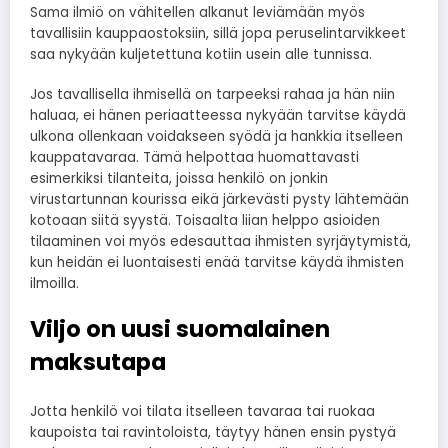
Sama ilmiö on vähitellen alkanut leviämään myös
tavallisiin kauppaostoksiin, sillä jopa peruselintarvikkeet
saa nykyään kuljetettuna kotiin usein alle tunnissa.
Jos tavallisella ihmisellä on tarpeeksi rahaa ja hän niin
haluaa, ei hänen periaatteessa nykyään tarvitse käydä
ulkona ollenkaan voidakseen syödä ja hankkia itselleen
kauppatavaraa. Tämä helpottaa huomattavasti
esimerkiksi tilanteita, joissa henkilö on jonkin
virustartunnan kourissa eikä järkevästi pysty lähtemään
kotoaan siitä syystä. Toisaalta liian helppo asioiden
tilaaminen voi myös edesauttaa ihmisten syrjäytymistä,
kun heidän ei luontaisesti enää tarvitse käydä ihmisten
ilmoilla.
Viljo on uusi suomalainen
maksutapa
Jotta henkilö voi tilata itselleen tavaraa tai ruokaa
kaupoista tai ravintoloista, täytyy hänen ensin pystyä