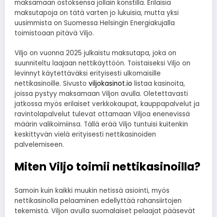
maksamaan ostoksensa jollain konstilla. Erilaisia
maksutapoja on tätä varten jo lukuisia, mutta yksi
uusimmista on Suomessa Helsingin Energiakujalla
toimistoaan pitävä Viljo.
Viljo on vuonna 2025 julkaistu maksutapa, joka on
suunniteltu laajaan nettikäyttöön. Toistaiseksi Viljo on
levinnyt käytettäväksi erityisesti ulkomaisille
nettikasinoille. Sivusto
viljokasinot.io
listaa kasinoita,
joissa pystyy maksamaan Viljon avulla. Oletettavasti
jatkossa myös erilaiset verkkokaupat, kauppapalvelut ja
ravintolapalvelut tulevat ottamaan Viljoa enenevissä
määrin valikoimiinsa. Tällä erää Viljo tuntuisi kuitenkin
keskittyvän vielä erityisesti nettikasinoiden
palvelemiseen.
Miten Viljo toimii nettikasinoilla?
Samoin kuin kaikki muukin netissä asiointi, myös
nettikasinolla pelaaminen edellyttää rahansiirtojen
tekemistä. Viljon avulla suomalaiset pelaajat pääsevät