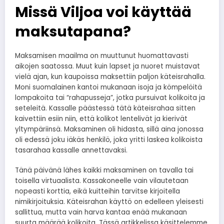
Missä Viljoa voi käyttää
maksutapana?
Maksamisen maailma on muuttunut huomattavasti
aikojen saatossa. Muut kuin lapset ja nuoret muistavat
vielä ajan, kun kaupoissa maksettiin paljon käteisrahalla.
Moni suomalainen kantoi mukanaan isoja ja kömpelöitä
lompakoita tai “rahapusseja”, jotka pursuivat kolikoita ja
seteleitä. Kassalle päästessä tätä käteisrahaa sitten
kaivettiin esiin niin, että kolikot lentelivät ja kierivät
yltympäriinsä. Maksaminen oli hidasta, sillä aina jonossa
oli edessä joku iäkäs henkilö, joka yritti laskea kolikoista
tasarahaa kassalle annettavaksi.
Tänä päivänä lähes kaikki maksaminen on tavalla tai
toisella virtuaalista. Kassakoneelle vain vilautetaan
nopeasti korttia, eikä kuitteihin tarvitse kirjoitella
nimikirjoituksia. Käteisrahan käyttö on edelleen yleisesti
sallittua, mutta vain harva kantaa enää mukanaan
suurta määrää kolikoita. Tässä artikkelissa käsittelemme