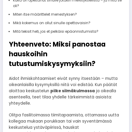
Kuka on opettanut sinulle jotakin merkityksellistä – ja mitä se
oli?
Miten itse määrittelet menestyksen?
Mikä kokemus on ollut sinulle opettavaisin?
Mitä tekisit heti, jos et pelkäisi epäonnistumista?
Yhteenveto: Miksi panostaa
hauskoihin
tutustumiskysymyksiin?
Aidot ihmiskohtaamiset eivät synny itsestään – mutta
oikeanlaisilla kysymyksillä niitä voi edistää. Kun päätät
aloittaa keskustelun
pilke silmäkulmassa
ja oikealla
asenteella, teet tilaa yhdelle tärkeimmistä asioista:
yhteydelle.
Olitpa fasilitoimassa tiimitapaamista, ottamassa uutta
kollegaa mukaan porukkaan tai vain syventämässä
keskustelua ystäväpiirissä, hauskat