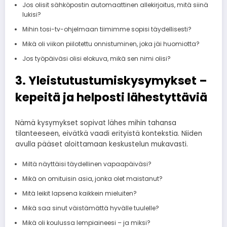
Jos olisit sähköpostin automaattinen allekirjoitus, mitä siinä
lukisi?
Mihin tosi-tv-ohjelmaan tiimimme sopisi täydellisesti?
Mikä oli viikon piilotettu onnistuminen, joka jäi huomiotta?
Jos työpäiväsi olisi elokuva, mikä sen nimi olisi?
3. Yleistutustumiskysymykset –
kepeitä ja helposti lähestyttäviä
Nämä kysymykset sopivat lähes mihin tahansa
tilanteeseen, eivätkä vaadi erityistä kontekstia. Niiden
avulla pääset aloittamaan keskustelun mukavasti.
Miltä näyttäisi täydellinen vapaapäiväsi?
Mikä on omituisin asia, jonka olet maistanut?
Mitä leikit lapsena kaikkein mieluiten?
Mikä saa sinut väistämättä hyvälle tuulelle?
Mikä oli koulussa lempiaineesi – ja miksi?