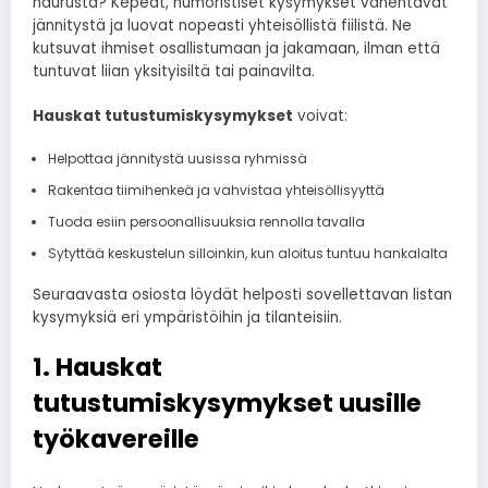
naurusta? Kepeät, humoristiset kysymykset vähentävät
jännitystä ja luovat nopeasti yhteisöllistä fiilistä. Ne
kutsuvat ihmiset osallistumaan ja jakamaan, ilman että
tuntuvat liian yksityisiltä tai painavilta.
Hauskat tutustumiskysymykset
voivat:
Helpottaa jännitystä uusissa ryhmissä
Rakentaa tiimihenkeä ja vahvistaa yhteisöllisyyttä
Tuoda esiin persoonallisuuksia rennolla tavalla
Sytyttää keskustelun silloinkin, kun aloitus tuntuu hankalalta
Seuraavasta osiosta löydät helposti sovellettavan listan
kysymyksiä eri ympäristöihin ja tilanteisiin.
1. Hauskat
tutustumiskysymykset uusille
työkavereille