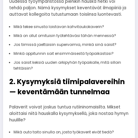
Uudessa työympäristössä pienikin hauska hetki voi
tehdä paljon. Nämä kysymykset keventävät ilmapiiriä ja
auttavat kollegoita tutustumaan toisiinsa luontevasti.
Mikä tekee sinusta loistavan kahvitaukokaverin?
Mikä on ollut omituisin työtehtäväsi tähän mennessä?
Jos tiimissä jaettaisiin supervoimia, minkä sinä saisit?
Minkä oppitunnin sait ensimmäisestä työpaikastasi?
Jos saisit keksiä uuden arkipyhän työpaikalle, mitä silloin
tehtäisiin?
2. Kysymyksiä tiimipalavereihin
— keventämään tunnelmaa
Palaverit voivat joskus tuntua rutiininomaisilta. Mikset
aloittaisi niitä hauskalla kysymyksellä, joka nostaa hymyn
huulille?
Mikä outo taito sinulla on, josta työkaverit eivät tiedä?