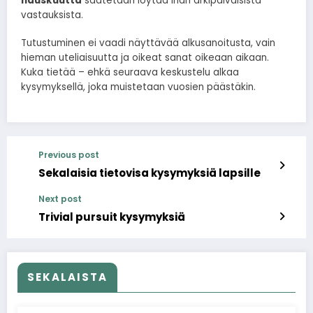
hauskuutta
saatetaan löytää ihan arkipäiväisistä
vastauksista.
Tutustuminen ei vaadi näyttävää alkusanoitusta, vain
hieman uteliaisuutta ja oikeat sanat oikeaan aikaan.
Kuka tietää – ehkä seuraava keskustelu alkaa
kysymyksellä, joka muistetaan vuosien päästäkin.
Previous post
Sekalaisia tietovisa kysymyksiä lapsille
Next post
Trivial pursuit kysymyksiä
SEKALAISTA