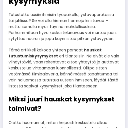
kysymyksiä
Tutustutko uusiin ihmisiin työpaikalla, ystäväporukassa
tai juhlissa? Se voi olla hieman hermoja kiristävää –
mutta samalla myös täynnä mahdollisuuksia.
Parhaimmillaan hyvä keskustelunavaus voi murtaa jään,
sytyttää naurun ja jopa käynnistää pitkän ystävyyden.
Tämä artikkeli kokoaa yhteen parhaat
hauskat
tutustumiskysymykset
eri tilanteisiin. Ne eivät ole vain
viihdyttäviä, vaan rakentavat aitoa yhteyttä ja auttavat
keskustelua virtaamaan luonnollisesti. Olitpa sitten
vetämässä tiimipalaveria, isännöimässä tapahtumaa tai
vain haluamassa tutustua uuteen ihmiseen, löydät tästä
listasta sopivat kysymykset joka tilanteeseen.
Miksi juuri hauskat kysymykset
toimivat?
Oletko huomannut, miten helposti keskustelu alkaa