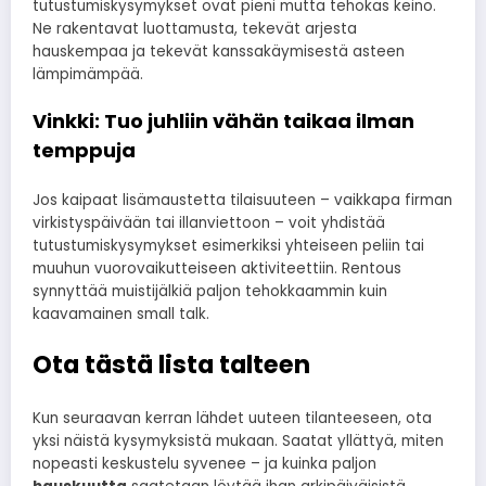
tutustumiskysymykset ovat pieni mutta tehokas keino.
Ne rakentavat luottamusta, tekevät arjesta
hauskempaa ja tekevät kanssakäymisestä asteen
lämpimämpää.
Vinkki: Tuo juhliin vähän taikaa ilman
temppuja
Jos kaipaat lisämaustetta tilaisuuteen – vaikkapa firman
virkistyspäivään tai illanviettoon – voit yhdistää
tutustumiskysymykset esimerkiksi yhteiseen peliin tai
muuhun vuorovaikutteiseen aktiviteettiin. Rentous
synnyttää muistijälkiä paljon tehokkaammin kuin
kaavamainen small talk.
Ota tästä lista talteen
Kun seuraavan kerran lähdet uuteen tilanteeseen, ota
yksi näistä kysymyksistä mukaan. Saatat yllättyä, miten
nopeasti keskustelu syvenee – ja kuinka paljon