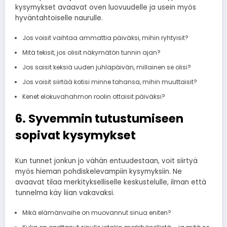
kysymykset avaavat oven luovuudelle ja usein myös
hyväntahtoiselle naurulle.
Jos voisit vaihtaa ammattia päiväksi, mihin ryhtyisit?
Mitä tekisit, jos olisit näkymätön tunnin ajan?
Jos saisit keksiä uuden juhlapäivän, millainen se olisi?
Jos voisit siirtää kotisi minne tahansa, mihin muuttaisit?
Kenet elokuvahahmon roolin ottaisit päiväksi?
6. Syvemmin tutustumiseen
sopivat kysymykset
Kun tunnet jonkun jo vähän entuudestaan, voit siirtyä
myös hieman pohdiskelevampiin kysymyksiin. Ne
avaavat tilaa merkitykselliselle keskustelulle, ilman että
tunnelma käy liian vakavaksi.
Mikä elämänvaihe on muovannut sinua eniten?