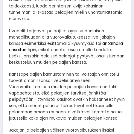
taidokkaasti, luoda perinteisen kivijalkakasinon
tunnelman ja iskostaa pelaajien mieliin unohtumattomia
elämyksiä.
Livepelit tarjoavat pelaajille täysin uudenlaisen
mahdollisuuden olla vuorovaikutuksessa live-jakajan
kanssa esimerkiksi esittämällä kysymyksiä tai
antamalla
ansaitun tipin
, mikäli onnetar osuu omalle kohdalle.
Lisäksi joissakin peleissä pelaajat pystyvät osallistumaan
keskusteluun muiden pelaajien kanssa.
Kanssapelaajien kannustaminen tai voittajan onnittelu
tuovat oman lisänsä livepelielämykseen.
Vuorovaikuttaminen muiden pelaajien kanssa on toki
vapaaehtoista, eikä pelaajien tarvitse jännittää
pelipöytään liittymistä. Kasinot ovatkin hoksanneet hyvin
sen, että monet pelaajat hakeutuvat nettikasinoille
pelaamaan omaan rauhaan, eivätkä välttämättä halua
jutustella koko ajan mukavia muiden pelaajien kanssa.
Jakajan ja pelaajien välisen vuorovaikutuksen lisäksi