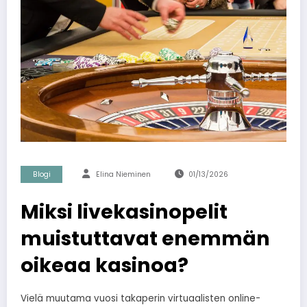
Blogi
Elina Nieminen
01/13/2026
Miksi livekasinopelit
muistuttavat enemmän
oikeaa kasinoa?
Vielä muutama vuosi takaperin virtuaalisten online-