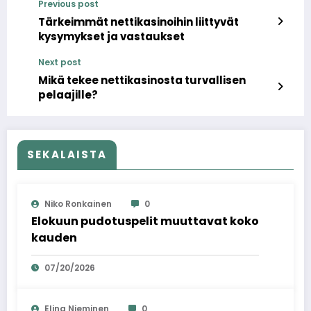
Previous post
Tärkeimmät nettikasinoihin liittyvät
kysymykset ja vastaukset
Next post
Mikä tekee nettikasinosta turvallisen
pelaajille?
SEKALAISTA
Niko Ronkainen
0
Elokuun pudotuspelit muuttavat koko
kauden
07/20/2026
Elina Nieminen
0