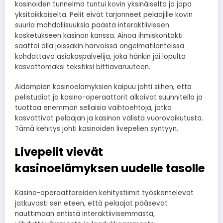
kasinoiden tunnelma tuntui kovin yksinäiseltä ja jopa
yksitoikkoiselta. Pelit eivät tarjonneet pelaajille kovin
suuria mahdollisuuksia päästä interaktiiviseen
kosketukseen kasinon kanssa. Ainoa ihmiskontakti
saattoi olla joissakin harvoissa ongelmatilanteissa
kohdattava asiakaspalvelija, joka hänkin jäi lopulta
kasvottomaksi tekstiksi bittiavaruuteen.
Aidompien kasinoelämyksien kaipuu johti siihen, että
pelistudiot ja kasino-operaattorit alkoivat suunnitella ja
tuottaa enemmän sellaisia vaihtoehtoja, jotka
kasvattivat pelaajan ja kasinon välistä vuorovaikutusta.
Tämä kehitys johti kasinoiden livepelien syntyyn.
Livepelit vievät
kasinoelämyksen uudelle tasolle
Kasino-operaattoreiden kehitystiimit työskentelevät
jatkuvasti sen eteen, että pelaajat pääsevät
nauttimaan entistä interaktiivisemmasta,