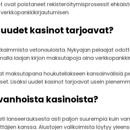
not ovat poistaneet rekisteröitymisprosessit ehkäi
verkkopankkikirjautumisen.
uudet kasinot tarjoavat?
kaimmista vetonauloista. Nykyajan pelaajat odotta
amalla laajan kirjon maksutapoja aina verkkopankk
tat maksutapana houkutellakseen kansainvälisiä p
set. Lisäksi uudet kasinot tarjoavat usein pienemmä
vanhoista kasinoista?
eti lanseerauksesta asti paljon suurempia kuin va
ttäjien kanssa. Alustojen valikoimista löytyy yleens