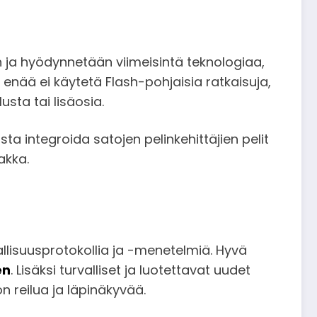
n ja hyödynnetään viimeisintä teknologiaa,
enää ei käytetä Flash-pohjaisia ratkaisuja,
usta tai lisäosia.
ta integroida satojen pelinkehittäjien pelit
akka.
allisuusprotokollia ja -menetelmiä. Hyvä
en
. Lisäksi turvalliset ja luotettavat uudet
n reilua ja läpinäkyvää.