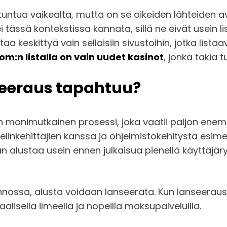
untua vaikealta, mutta on se oikeiden lähteiden av
 tässä kontekstissa kannata, sillä ne eivät usein l
 keskittyä vain sellaisiin sivustoihin, jotka lis
m:n listalla on vain uudet kasinot
, jonka takia 
seeraus tapahtuu?
n monimutkainen prosessi, joka vaatii paljon enem
linkehittäjien kanssa ja ohjelmistokehitystä esime
 alustaa usein ennen julkaisua pienellä käyttäjäry
unnossa, alusta voidaan lanseerata. Kun lanseeraus
aalisella ilmeellä ja nopeilla maksupalveluilla.