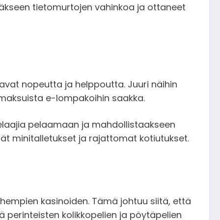
stäkseen tietomurtojen vahinkoa ja ottaneet
vat nopeutta ja helppoutta. Juuri näihin
imaksuista e-lompakoihin saakka.
elaajia pelaamaan ja mahdollistaakseen
t minitalletukset ja rajattomat kotiutukset.
nhempien kasinoiden. Tämä johtuu siitä, että
ä perinteisten kolikkopelien ja pöytäpelien