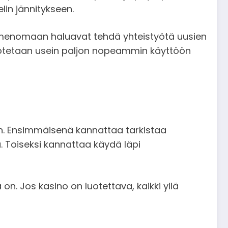
lin jännitykseen.
 nimenomaan haluavat tehdä yhteistyötä uusien
it otetaan usein paljon nopeammin käyttöön
on. Ensimmäisenä kannattaa tarkistaa
sa. Toiseksi kannattaa käydä läpi
on. Jos kasino on luotettava, kaikki yllä