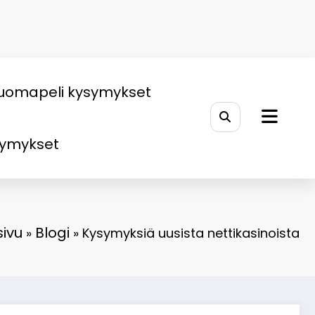
uomapeli kysymykset
symykset
sivu
Blogi
»
»
Kysymyksiä uusista nettikasinoista