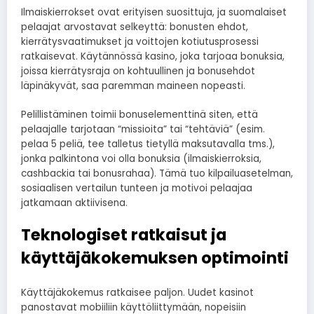
Ilmaiskierrokset ovat erityisen suosittuja, ja suomalaiset
pelaajat arvostavat selkeyttä: bonusten ehdot,
kierrätysvaatimukset ja voittojen kotiutusprosessi
ratkaisevat. Käytännössä kasino, joka tarjoaa bonuksia,
joissa kierrätysraja on kohtuullinen ja bonusehdot
läpinäkyvät, saa paremman maineen nopeasti.
Pelillistäminen toimii bonuselementtinä siten, että
pelaajalle tarjotaan “missioita” tai “tehtäviä” (esim.
pelaa 5 peliä, tee talletus tietyllä maksutavalla tms.),
jonka palkintona voi olla bonuksia (ilmaiskierroksia,
cashbackia tai bonusrahaa). Tämä tuo kilpailuasetelman,
sosiaalisen vertailun tunteen ja motivoi pelaajaa
jatkamaan aktiivisena.
Teknologiset ratkaisut ja
käyttäjäkokemuksen optimointi
Käyttäjäkokemus ratkaisee paljon. Uudet kasinot
panostavat mobiiliin käyttöliittymään, nopeisiin