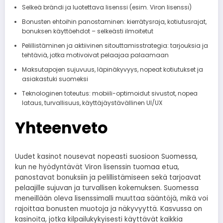
Selkeä brändi ja luotettava lisenssi (esim. Viron lisenssi)
Bonusten ehtoihin panostaminen: kierrätysraja, kotiutusrajat,
bonuksen käyttöehdot – selkeästi ilmoitetut
Pelillistäminen ja aktiivinen sitouttamisstrategia: tarjouksia ja
tehtäviä, jotka motivoivat pelaajaa palaamaan
Maksutapojen sujuvuus, läpinäkyvyys, nopeat kotiutukset ja
asiakastuki suomeksi
Teknologinen toteutus: mobiili-optimoidut sivustot, nopea
lataus, turvallisuus, käyttäjäystävällinen UI/UX
Yhteenveto
Uudet kasinot nousevat nopeasti suosioon Suomessa,
kun ne hyödyntävät Viron lisenssin tuomaa etua,
panostavat bonuksiin ja pelillistämiseen sekä tarjoavat
pelaajille sujuvan ja turvallisen kokemuksen. Suomessa
meneillään oleva lisenssimalli muuttaa sääntöjä, mikä voi
rajoittaa bonusten muotoja ja näkyvyyttä. Kasvussa on
kasinoita, jotka kilpailukykyisesti käyttävät kaikkia